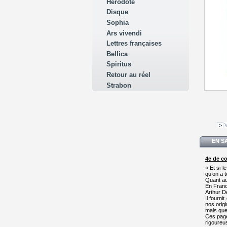
Hérodote
Disque
Sophia
Ars vivendi
Lettres françaises
Bellica
Spiritus
Retour au réel
Strabon
V
EN S
4e de c
« Et si l
qu’on a 
Quant au 
En France
Arthur D
Il fourn
nos orig
mais que,
Ces page
rigoureu