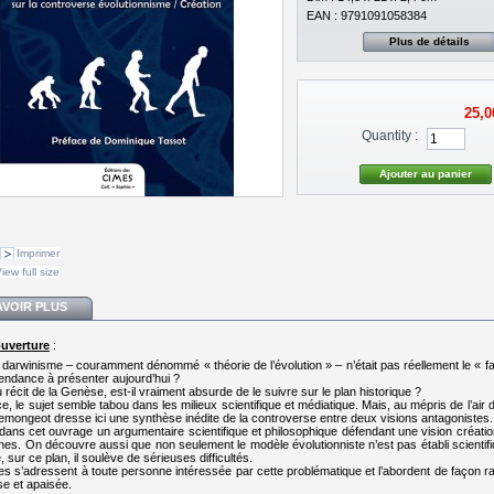
EAN : 9791091058384
Plus de détails
25,0
Quantity :
Imprimer
iew full size
AVOIR PLUS
ouverture
:
e darwinisme – couramment dénommé « théorie de l’évolution » – n’était pas réellement le « fai
tendance à présenter aujourd’hui ?
récit de la Genèse, est-il vraiment absurde de le suivre sur le plan historique ?
, le sujet semble tabou dans les milieux scientifique et médiatique. Mais, au mépris de l’air
emongeot dresse ici une synthèse inédite de la controverse entre deux visions antagonistes.
it dans cet ouvrage un argumentaire scientifique et philosophique défendant une vision créatio
ines. On découvre aussi que non seulement le modèle évolutionniste n’est pas établi scientif
 sur ce plan, il soulève de sérieuses difficultés.
s s’adressent à toute personne intéressée par cette problématique et l’abordent de façon rat
se et apaisée.