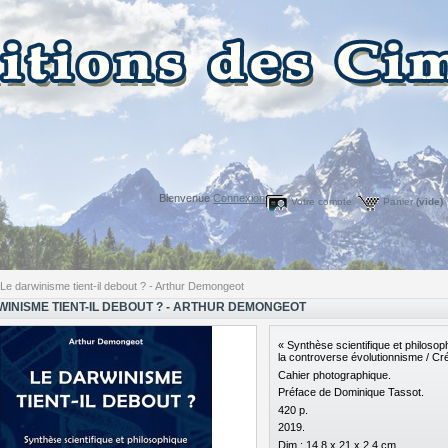
Bienvenue
Connexion
Votre compte
Panier
(vide)
Le darwinisme tient-il debout ? - Arthur Demongeot
WINISME TIENT-IL DEBOUT ? - ARTHUR DEMONGEOT
« Synthèse scientifique et philosop
la controverse évolutionnisme / Cré
Cahier photographique.
Préface de Dominique Tassot.
420 p.
2019.
Dim : 14,8 x 21 x 2,4 cm