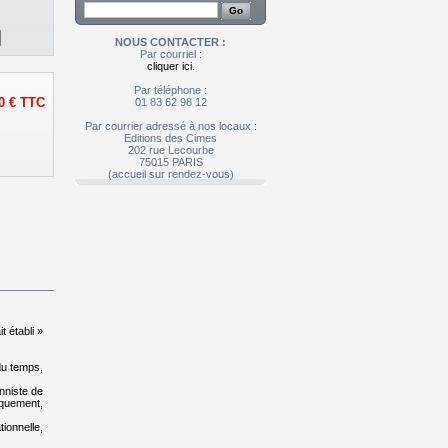
NOUS CONTACTER :
Par courriel :
cliquer ici
.
Par téléphone :
0 €
TTC
01 83 62 98 12
Par courrier adressé à nos locaux :
Editions des Cimes
202 rue Lecourbe
75015 PARIS
(accueil sur rendez-vous)
t établi »
 du temps,
nniste de
iquement,
ionnelle,