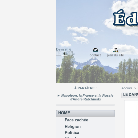
Devise : €
€
$
£
contact
plan du site
À PARAÎTRE :
Accueil
>
LE DAR
►
Napoléon, la France et la Russie
,
d'
André Ratchinski
HOME
Face cachée
Religion
Politica