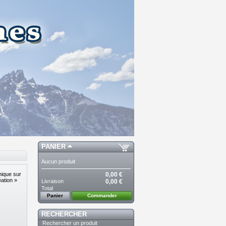
PANIER
Aucun produit
0,00 €
hique sur
ation »
Livraison
0,00 €
Total
Panier
Commander
RECHERCHER
Rechercher un produit