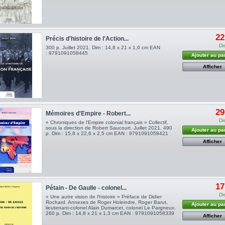
22
Précis d'histoire de l'Action...
Di
300 p. Juillet 2021. Dim : 14,8 x 21 x 1,6 cm EAN
: 9791091058445
Ajouter au pa
Afficher
29
Mémoires d'Empire - Robert...
Di
« Chroniques de l'Empire colonial français » Collectif,
sous la direction de Robert Saucourt. Juillet 2021. 490
Ajouter au pa
p. Dim : 15,8 x 22,6 x 2,5 cm EAN : 9791091058421
Afficher
17
Pétain - De Gaulle - colonel...
Di
« Une autre vision de l'histoire » Préface de Didier
Rochard. Annexes de Roger Holeindre, Roger Barut,
Ajouter au pa
lieutenant-colonel Alain Dumarcet, colonel Le Pargneux.
260 p. Dim : 14,8 x 21 x 1,3 cm EAN : 9791091058339
Afficher