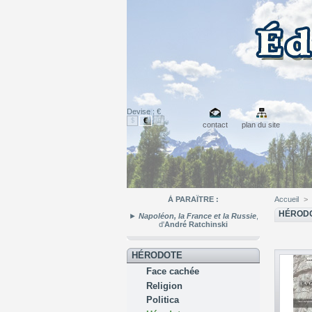
Devise : €
€
$
£
contact
plan du site
À PARAÎTRE :
Accueil
>
HÉROD
►
Napoléon, la France et la Russie
,
d'
André Ratchinski
HÉRODOTE
Face cachée
Religion
Politica