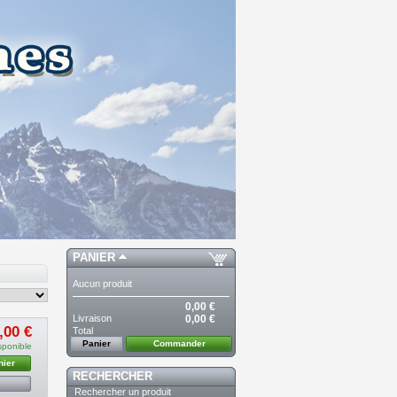
PANIER
Aucun produit
0,00 €
Livraison
0,00 €
,00 €
Total
Panier
Commander
sponible
nier
RECHERCHER
Rechercher un produit