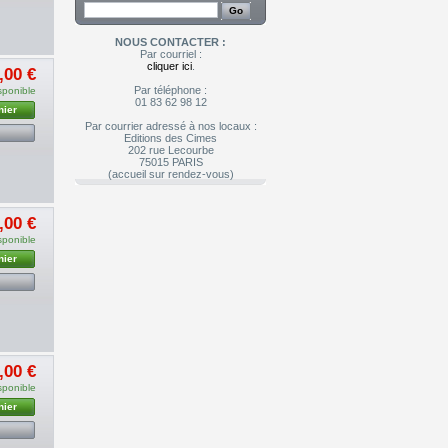
NOUS CONTACTER :
Par courriel :
cliquer ici
.
,00 €
Par téléphone :
sponible
01 83 62 98 12
nier
Par courrier adressé à nos locaux :
Editions des Cimes
202 rue Lecourbe
75015 PARIS
(accueil sur rendez-vous)
,00 €
sponible
nier
,00 €
sponible
nier