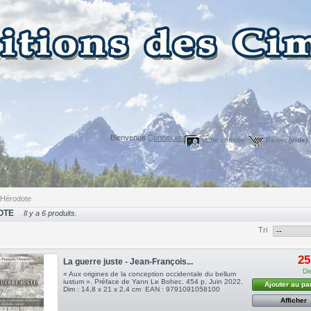
Bienvenue
Connexion
Votre compte
Panier
(vide)
Hérodote
OTE
Il y a 6 produits.
Tri
25
La guerre juste - Jean-François...
Di
« Aux origines de la conception occidentale du bellum
iustum ». Préface de Yann Le Bohec. 454 p. Juin 2022.
Ajouter au pa
Dim : 14,8 x 21 x 2,4 cm EAN : 9791091058100
Afficher