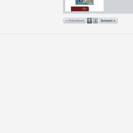
« Précédent
1
2
Suivant »