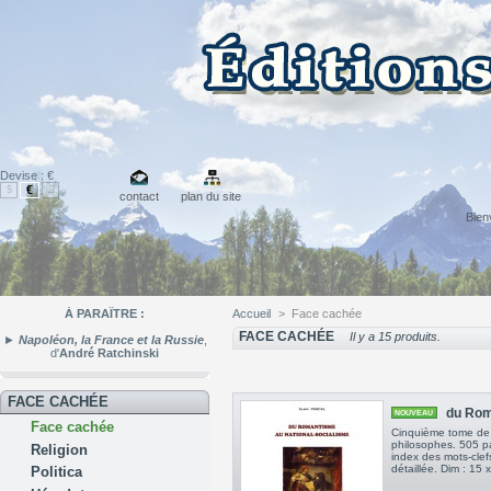
Devise : €
€
$
£
contact
plan du site
Bie
À PARAÎTRE :
Accueil
>
Face cachée
FACE CACHÉE
Il y a 15 produits.
►
Napoléon, la France et la Russie
,
d'
André Ratchinski
FACE CACHÉE
du Rom
NOUVEAU
Face cachée
Cinquième tome de l
philosophes. 505 p
Religion
index des mots-clefs
détaillée. Dim : 1
Politica