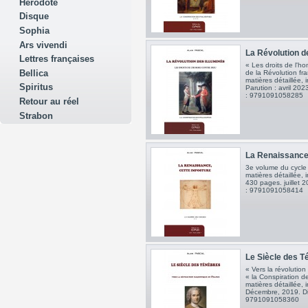
Hérodote
Disque
Sophia
Ars vivendi
La Révolution des
Lettres françaises
« Les droits de l'h
Bellica
de la Révolution fr
matières détaillée,
Spiritus
Parution : avril 20
: 9791091058285
Retour au réel
Strabon
La Renaissance,
3e volume du cycle
matières détaillée,
430 pages. juillet 
: 9791091058414
Le Siècle des Té
« Vers la révoluti
« la Conspiration d
matières détaillée,
Décembre, 2019. Di
9791091058360