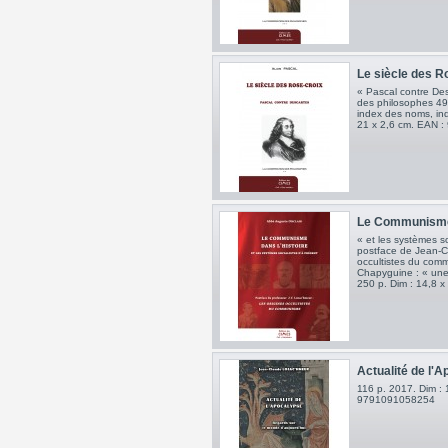
Le siècle des Ro
« Pascal contre Des
des philosophes 494
index des noms, ind
21 x 2,6 cm. EAN 
Le Communisme d
« et les systèmes so
postface de Jean-Cl
occultistes du com
Chapyguine : « une
250 p. Dim : 14,8 
Actualité de l'Ap
116 p. 2017. Dim : 
9791091058254