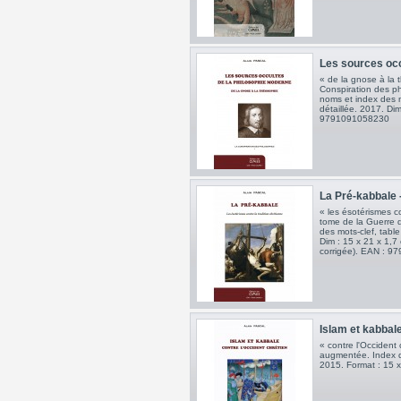
Les sources occu
« de la gnose à la 
Conspiration des p
noms et index des m
détaillée. 2017. Di
9791091058230
La Pré-kabbale 
« les ésotérismes co
tome de la Guerre 
des mots-clef, tabl
Dim : 15 x 21 x 1,7
corrigée). EAN : 
Islam et kabbale
« contre l'Occident 
augmentée. Index d
2015. Format : 15 x