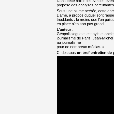
Dans cette rétrospective des évén
propose des analyses percutantes,
Sous une plume acérée, cette chron
Dame, à propos duquel sont rappel
troublants ; le moins que l’on puis
en place n’en sort pas grandi…
L’auteur :
Géopolitologue et essayiste, ancie
journalisme de Paris, Jean-Miche
au journalisme
pour de nombreux médias. »
Ci-dessous
un bref entretien de 