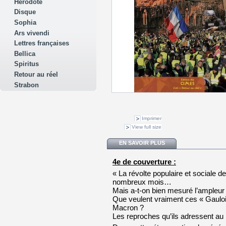
Hérodote
Disque
Sophia
Ars vivendi
Lettres françaises
Bellica
Spiritus
Retour au réel
Strabon
Imprimer
View full size
EN SAVOIR PLUS
4e de couverture :
« La révolte populaire et sociale de
nombreux mois…
Mais a-t-on bien mesuré l’ampleu
Que veulent vraiment ces « Gauloi
Macron ?
Les reproches qu’ils adressent au 