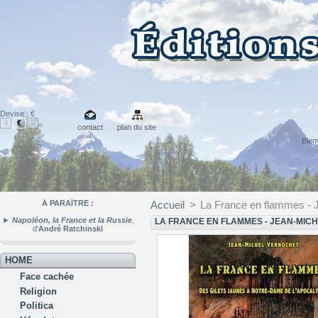
Devise : €
€
$
£
contact
plan du site
Bie
À PARAÎTRE :
Accueil
>
La France en flammes - 
►
Napoléon, la France et la Russie
,
LA FRANCE EN FLAMMES - JEAN-MIC
d'
André Ratchinski
HOME
Face cachée
Religion
Politica