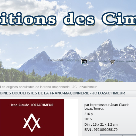
Bienvenue
Connexion
Votre compte
Panier
(vide)
Les origines occultistes de la franc-maçonnerie - JC Lozac'hmeur
IGINES OCCULTISTES DE LA FRANC-MAÇONNERIE - JC LOZAC'HMEUR
par le professeur Jean-Claude
Lozac'hmeur.
216 p.
2015.
Dim : 15 x 21 x 1,2 cm
EAN : 9791091058179