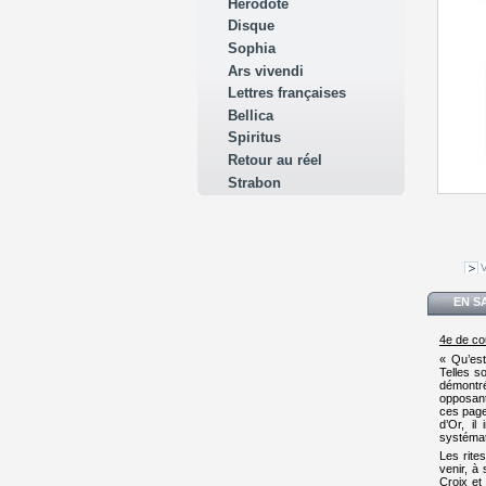
Hérodote
Disque
Sophia
Ars vivendi
Lettres françaises
Bellica
Spiritus
Retour au réel
Strabon
V
EN S
4e de co
« Qu’est
Telles s
démontré
opposant
ces pages
d’Or, il
systémat
Les rite
venir, à
Croix et