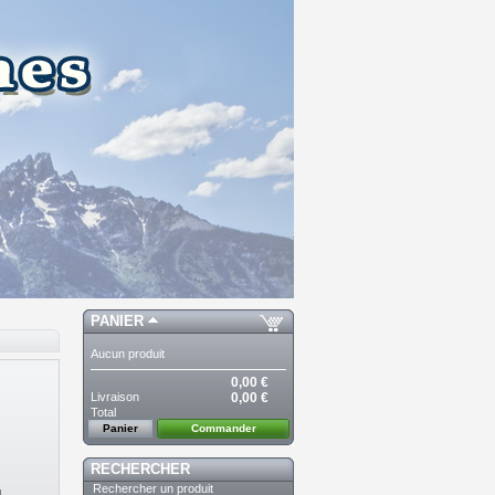
PANIER
Aucun produit
0,00 €
Livraison
0,00 €
Total
Panier
Commander
RECHERCHER
Rechercher un produit