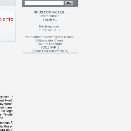
NOUS CONTACTER :
Par courriel :
cliquer ici
.
0 €
TTC
Par téléphone :
01 83 62 98 12
Par courrier adressé à nos locaux :
Editions des Cimes
202 rue Lecourbe
75015 PARIS
(accueil sur rendez-vous)
jectifs ?
nt livre
1
 mystères
duit dans
r de l’Âge
e l’étude
ns.
e monde à
 la Rose-
aura pour