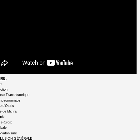
IRE
:
e
uction
se Transhistorique
mpagnonnage
e d’Osiris
te de Mithra
mie
se-Croix
bale
oplatonisme
LUSION GÉNÉRALE