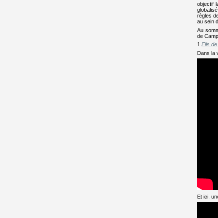
objectif
globalisé
règles de
au sein d
Au somme
de Campan
1
Fils d
Dans la v
Et ici, 