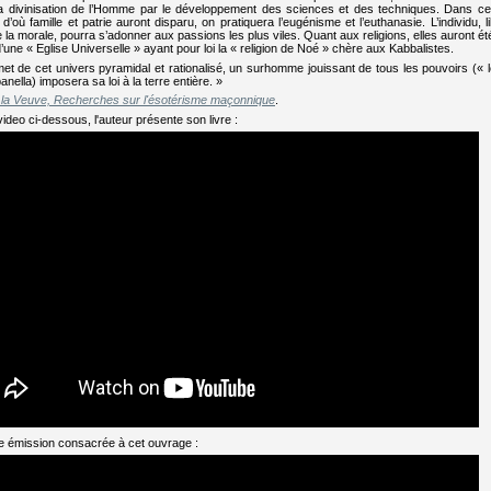
 la divinisation de l’Homme par le développement des sciences et des techniques. Dans ce
 d’où famille et patrie auront disparu, on pratiquera l’eugénisme et l’euthanasie. L’individu, 
 la morale, pourra s’adonner aux passions les plus viles. Quant aux religions, elles auront ét
’une « Eglise Universelle » ayant pour loi la « religion de Noé » chère aux Kabbalistes.
t de cet univers pyramidal et rationalisé, un surhomme jouissant de tous les pouvoirs (« le
ella) imposera sa loi à la terre entière. »
e la Veuve, Recherches sur l'ésotérisme maçonnique
.
ideo ci-dessous, l'auteur présente son livre :
une émission consacrée à cet ouvrage :