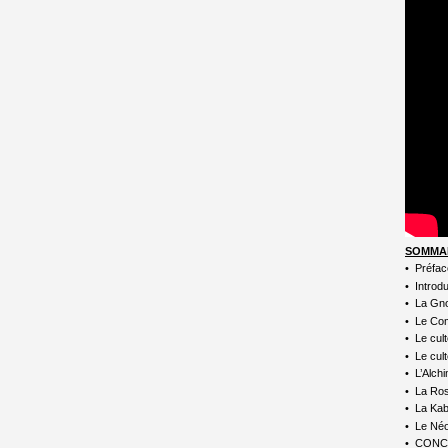
SOMMA
• Préfac
• Introd
• La Gno
• Le Co
• Le cult
• Le cul
• L’Alchi
• La Ro
• La Kab
• Le Né
• CONC