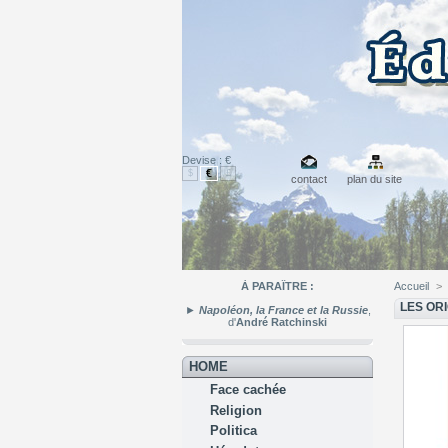
Devise : €
€
$
£
contact
plan du site
À PARAÎTRE :
Accueil
>
LES OR
►
Napoléon, la France et la Russie
,
d'
André Ratchinski
HOME
Face cachée
Religion
Politica