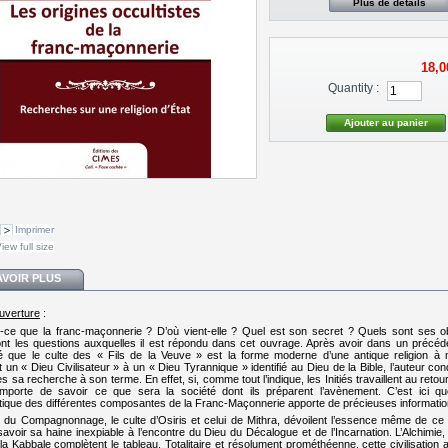
Plus de détails
18,0
Quantity :
Imprimer
iew full size
AVOIR PLUS
uverture
:
-ce que la franc-maçonnerie ? D’où vient-elle ? Quel est son secret ? Quels sont ses ob
ont les questions auxquelles il est répondu dans cet ouvrage. Après avoir dans un précéde
 que le culte des « Fils de la Veuve » est la forme moderne d’une antique religion à
 un « Dieu Civilisateur » à un « Dieu Tyrannique » identifié au Dieu de la Bible, l’auteur con
 sa recherche à son terme. En effet, si, comme tout l’indique, les Initiés travaillent au retou
 importe de savoir ce que sera la société dont ils préparent l’avènement. C’est ici qu
ique des différentes composantes de la Franc-Maçonnerie apporte de précieuses informatio
s du Compagnonnage, le culte d’Osiris et celui de Mithra, dévoilent l’essence même de c
 savoir sa haine inexpiable à l’encontre du Dieu du Décalogue et de l’Incarnation. L’Alchimie,
 la Kabbale complètent le tableau. Totalitaire et résolument prométhéenne, cette civilisation 