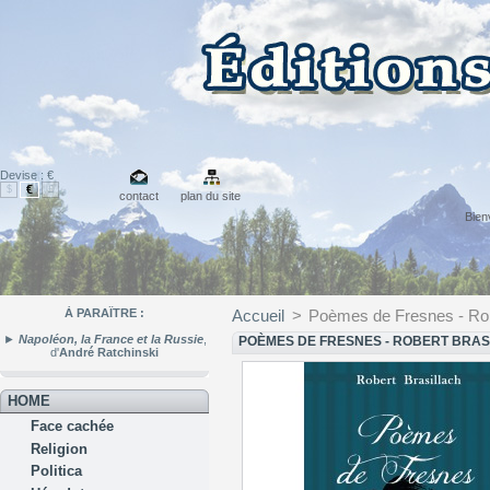
Devise : €
€
$
£
contact
plan du site
Bie
À PARAÎTRE :
Accueil
>
Poèmes de Fresnes - Rob
►
Napoléon, la France et la Russie
,
POÈMES DE FRESNES - ROBERT BRAS
d'
André Ratchinski
HOME
Face cachée
Religion
Politica