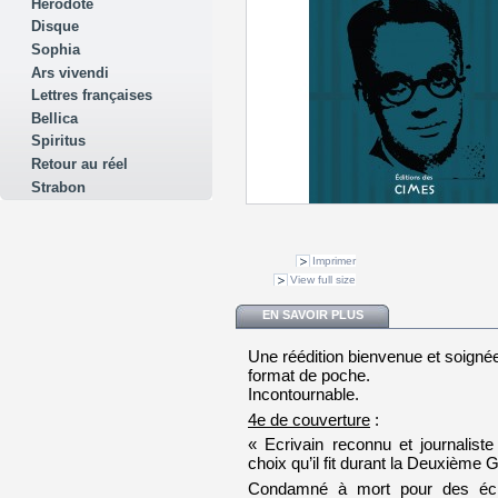
Hérodote
Disque
Sophia
Ars vivendi
Lettres françaises
Bellica
Spiritus
Retour au réel
Strabon
Imprimer
View full size
EN SAVOIR PLUS
Une réédition bienvenue et soigné
format de poche.
Incontournable.
4e de couverture
:
« Ecrivain reconnu et journalist
choix qu’il fit durant la Deuxième 
Condamné à mort pour des écri