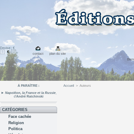
Devise : €
€
$
£
contact
plan du site
Bie
À PARAÎTRE :
Accueil
>
Auteurs
►
Napoléon, la France et la Russie
,
d'
André Ratchinski
CATÉGORIES
Face cachée
Religion
Politica