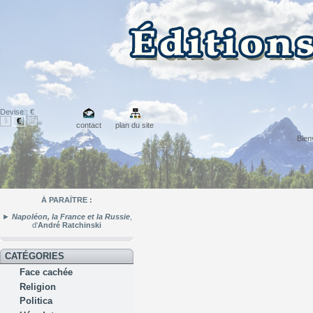
Devise : €
€
$
£
contact
plan du site
Bie
À PARAÎTRE :
►
Napoléon, la France et la Russie
,
d'
André Ratchinski
CATÉGORIES
Face cachée
Religion
Politica